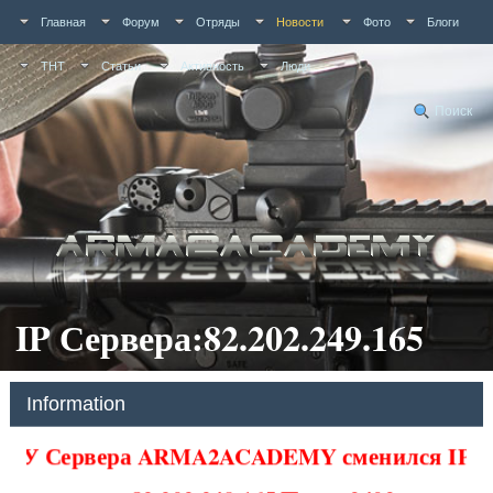
Главная
Форум
Отряды
Новости
Фото
Блоги
ТНТ
Статьи
Активность
Люди
Поиск
IP Сервера:82.202.249.165
Information
У Сервера ARMA2ACADEMY сменился IP