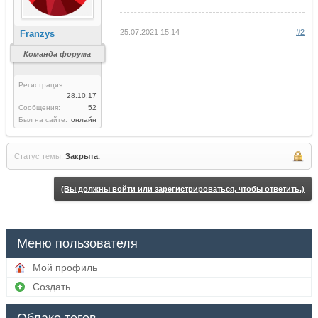
25.07.2021 15:14
#2
Franzys
Команда форума
Регистрация:
28.10.17
Сообщения:
52
Был на сайте:
онлайн
Статус темы:
Закрыта.
(Вы должны войти или зарегистрироваться, чтобы ответить.)
Меню пользователя
Мой профиль
Создать
Облако тегов