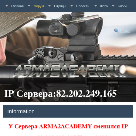
Главная
Форум
Отряды
Новости
Фото
Блоги
ТНТ
Статьи
Активность
Люди
Поиск
IP Сервера:82.202.249.165
Information
У Сервера ARMA2ACADEMY сменился IP