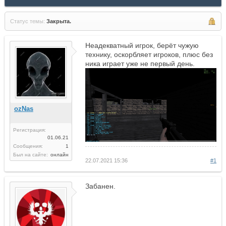
Статус темы:
Закрыта.
Неадекватный игрок, берёт чужую
технику, оскорбляет игроков, плюс без
ника играет уже не первый день.
ozNas
Регистрация:
01.06.21
Сообщения:
1
Был на сайте:
онлайн
22.07.2021 15:36
#1
Забанен.