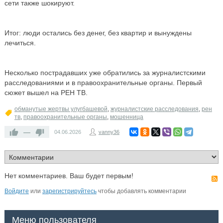
сети также шокируют.
Итог: люди остались без денег, без квартир и вынуждены
лечиться.
Несколько пострадавших уже обратились за журналистскими
расследованиями и в правоохранительные органы. Первый
сюжет вышел на РЕН ТВ.
обманутые жертвы улугбашевой
,
журналистские расследования
,
рен
тв
,
правоохранительные органы
,
мошенница
—
04.06.2026
vanny36
Нет комментариев. Ваш будет первым!
Войдите
или
зарегистрируйтесь
чтобы добавлять комментарии
Меню пользователя