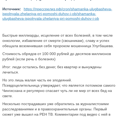
Источник:
https://прессрелиз.рф/cron/shamanka-ulugbasheva-
ispolnyala-zhelaniya-pri-pomoshi-duhov-i-ob/shamanka-
ulugbasheva-ispolnyala-zhelaniya-pri-pomoshi-duhov-i-ob
Быстрые миллиарды, исцеление от всех болезней, в том числе
онкологии, избавление от смерти (свошникам), славу и успех
обещала возомнившая себя пророком мошенница Улугбашева.
Стоимость обрядов от 100 000 рублей до десятков миллионов
рублей (если речь о болезнях)
Итог: люди остались без денег, без квартир и вынуждены
лечиться.
Но это лишь малая часть ее злодеяний.
Псевдоцелительница утверждает, что является потомком самого
Чингисхана и регулярно спасает чуть ли не мир от всех бед на
свете.
Несколько пострадавших уже обратились за журналистскими
расследованиями и в правоохранительные органы. Первый
сюжет уже вышел на РЕН ТВ. Комментарии под видео с ней в