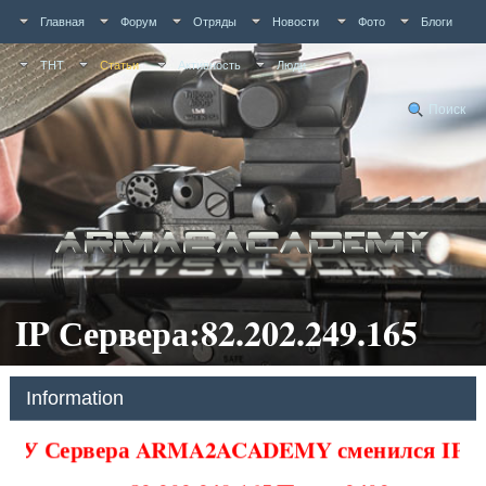
Главная
Форум
Отряды
Новости
Фото
Блоги
ТНТ
Статьи
Активность
Люди
Поиск
IP Сервера:82.202.249.165
Information
У Сервера ARMA2ACADEMY сменился IP