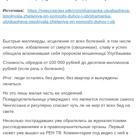
Источник:
https://прессрелиз.рф/cron/shamanka-ulugbasheva-
ispolnyala-zhelaniya-pri-pomoshi-duhov-i-ob/shamanka-
ulugbasheva-ispolnyala-zhelaniya-pri-pomoshi-duhov-i-ob
Быстрые миллиарды, исцеление от всех болезней, в том числе
онкологии, избавление от смерти (свошникам), славу и успех
обещала возомнившая себя пророком мошенница Улугбашева.
Стоимость обрядов от 100 000 рублей до десятков миллионов
рублей (если речь о болезнях)
Итог: люди остались без денег, без квартир и вынуждены
лечиться.
Но это лишь малая часть ее злодеяний.
Псевдоцелительница утверждает, что является потомком самого
Чингисхана и регулярно спасает чуть ли не мир от всех бед на
свете.
Несколько пострадавших уже обратились за журналистскими
расследованиями и в правоохранительные органы. Первый
сюжет уже вышел на РЕН ТВ. Комментарии под видео с ней в