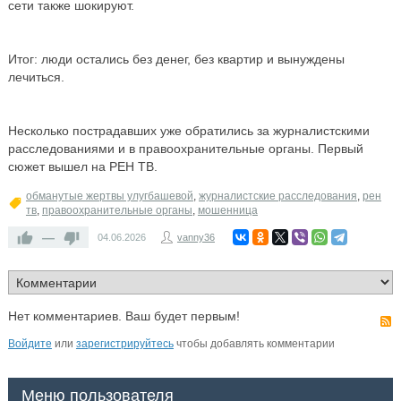
сети также шокируют.
Итог: люди остались без денег, без квартир и вынуждены
лечиться.
Несколько пострадавших уже обратились за журналистскими
расследованиями и в правоохранительные органы. Первый
сюжет вышел на РЕН ТВ.
обманутые жертвы улугбашевой
,
журналистские расследования
,
рен
тв
,
правоохранительные органы
,
мошенница
—
04.06.2026
vanny36
Нет комментариев. Ваш будет первым!
Войдите
или
зарегистрируйтесь
чтобы добавлять комментарии
Меню пользователя