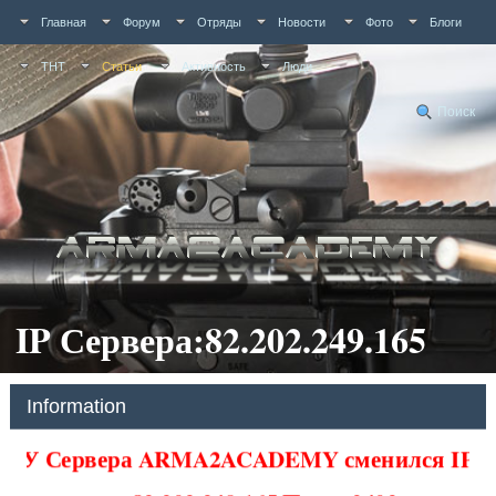
Главная
Форум
Отряды
Новости
Фото
Блоги
ТНТ
Статьи
Активность
Люди
Поиск
IP Сервера:82.202.249.165
Information
У Сервера ARMA2ACADEMY сменился IP