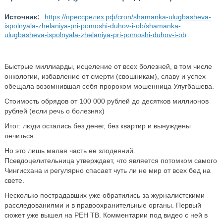
Источник:
https://прессрелиз.рф/cron/shamanka-ulugbasheva-
ispolnyala-zhelaniya-pri-pomoshi-duhov-i-ob/shamanka-
ulugbasheva-ispolnyala-zhelaniya-pri-pomoshi-duhov-i-ob
Быстрые миллиарды, исцеление от всех болезней, в том числе
онкологии, избавление от смерти (свошникам), славу и успех
обещала возомнившая себя пророком мошенница Улугбашева.
Стоимость обрядов от 100 000 рублей до десятков миллионов
рублей (если речь о болезнях)
Итог: люди остались без денег, без квартир и вынуждены
лечиться.
Но это лишь малая часть ее злодеяний.
Псевдоцелительница утверждает, что является потомком самого
Чингисхана и регулярно спасает чуть ли не мир от всех бед на
свете.
Несколько пострадавших уже обратились за журналистскими
расследованиями и в правоохранительные органы. Первый
сюжет уже вышел на РЕН ТВ. Комментарии под видео с ней в