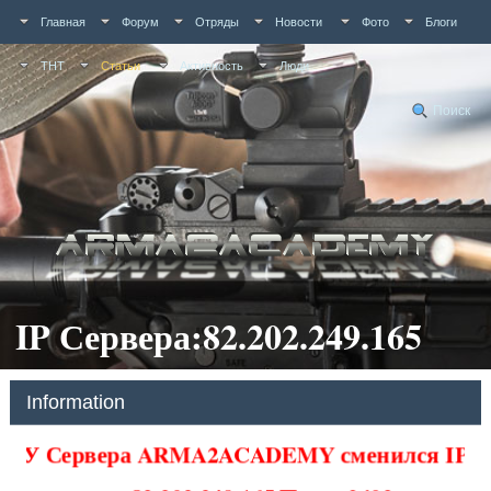
Главная
Форум
Отряды
Новости
Фото
Блоги
ТНТ
Статьи
Активность
Люди
Поиск
IP Сервера:82.202.249.165
Information
У Сервера ARMA2ACADEMY сменился IP