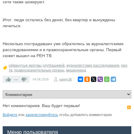
сети также шокируют.
Итог: люди остались без денег, без квартир и вынуждены
лечиться.
Несколько пострадавших уже обратились за журналистскими
расследованиями и в правоохранительные органы. Первый
сюжет вышел на РЕН ТВ.
обманутые жертвы улугбашевой
,
журналистские расследования
,
рен
тв
,
правоохранительные органы
,
мошенница
—
04.06.2026
vanny36
Нет комментариев. Ваш будет первым!
Войдите
или
зарегистрируйтесь
чтобы добавлять комментарии
Меню пользователя