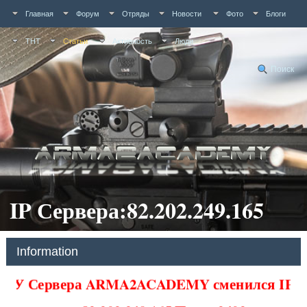
Главная
Форум
Отряды
Новости
Фото
Блоги
ТНТ
Статьи
Активность
Люди
Поиск
IP Сервера:82.202.249.165
Information
У Сервера ARMA2ACADEMY сменился IP