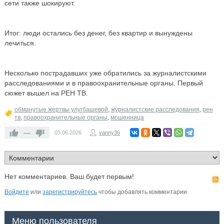
сети также шокируют.
Итог: люди остались без денег, без квартир и вынуждены
лечиться.
Несколько пострадавших уже обратились за журналистскими
расследованиями и в правоохранительные органы. Первый
сюжет вышел на РЕН ТВ.
обманутые жертвы улугбашевой
,
журналистские расследования
,
рен
тв
,
правоохранительные органы
,
мошенница
—
03.06.2026
vanny36
Нет комментариев. Ваш будет первым!
Войдите
или
зарегистрируйтесь
чтобы добавлять комментарии
Меню пользователя