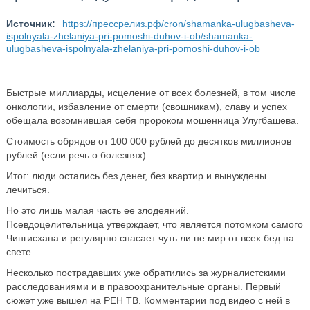
Источник:
https://прессрелиз.рф/cron/shamanka-ulugbasheva-
ispolnyala-zhelaniya-pri-pomoshi-duhov-i-ob/shamanka-
ulugbasheva-ispolnyala-zhelaniya-pri-pomoshi-duhov-i-ob
Быстрые миллиарды, исцеление от всех болезней, в том числе
онкологии, избавление от смерти (свошникам), славу и успех
обещала возомнившая себя пророком мошенница Улугбашева.
Стоимость обрядов от 100 000 рублей до десятков миллионов
рублей (если речь о болезнях)
Итог: люди остались без денег, без квартир и вынуждены
лечиться.
Но это лишь малая часть ее злодеяний.
Псевдоцелительница утверждает, что является потомком самого
Чингисхана и регулярно спасает чуть ли не мир от всех бед на
свете.
Несколько пострадавших уже обратились за журналистскими
расследованиями и в правоохранительные органы. Первый
сюжет уже вышел на РЕН ТВ. Комментарии под видео с ней в