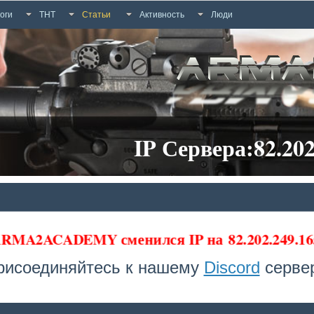
оги
ТНТ
Статьи
Активность
Люди
IP Сервера:82.202
а ARMA2ACADEMY сменился IP на
82.202.249.16
рисоединяйтесь к нашему
Discord
сервер