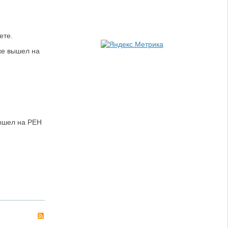
ете.
же вышел на
вышел на РЕН