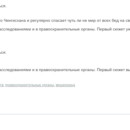
ься.
 Чингисхана и регулярно спасает чуть ли не мир от всех бед на св
расследованиями и в правоохранительные органы. Первый сюжет у
ься.
расследованиями и в правоохранительные органы. Первый сюжет 
тв
,
правоохранительные органы
,
мошенница