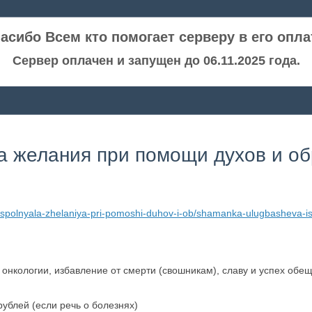
асибо Всем кто помогает серверу в его опла
Сервер оплачен и запущен до 06.11.2025 года.
 желания при помощи духов и о
spolnyala-zhelaniya-pri-pomoshi-duhov-i-ob/shamanka-ulugbasheva-is
 онкологии, избавление от смерти (свошникам), славу и успех обе
ублей (если речь о болезнях)