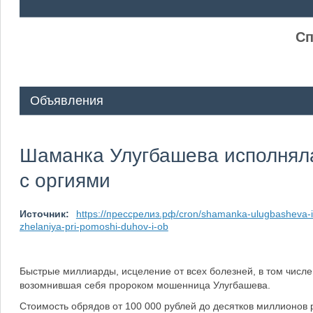
ᅠ ᅠ
Сп
Объявления
Шаманка Улугбашева исполняла
с оргиями
Источник:
https://прессрелиз.рф/cron/shamanka-ulugbasheva-i
zhelaniya-pri-pomoshi-duhov-i-ob
Быстрые миллиарды, исцеление от всех болезней, в том числе
возомнившая себя пророком мошенница Улугбашева.
Стоимость обрядов от 100 000 рублей до десятков миллионов р