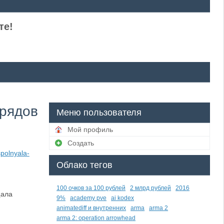
те!
брядов
Меню пользователя
Мой профиль
Создать
polnyala-
Облако тегов
100 очков за 100 рублей
2 млрд рублей
2016
щала
9%
academy pve
ai kodex
animatediff и внутренних
arma
arma 2
arma 2: operation arrowhead