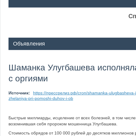
ᅠ ᅠ
Сп
Объявления
Шаманка Улугбашева исполняла
с оргиями
Источник:
https://прессрелиз.рф/cron/shamanka-ulugbasheva-i
zhelaniya-pri-pomoshi-duhov-i-ob
Быстрые миллиарды, исцеление от всех болезней, в том числе
возомнившая себя пророком мошенница Улугбашева.
Стоимость обрядов от 100 000 рублей до десятков миллионов р