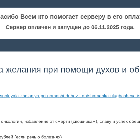
асибо Всем кто помогает серверу в его опла
Сервер оплачен и запущен до 06.11.2025 года.
 желания при помощи духов и о
spolnyala-zhelaniya-pri-pomoshi-duhov-i-ob/shamanka-ulugbasheva-is
 онкологии, избавление от смерти (свошникам), славу и успех обе
ублей (если речь о болезнях)