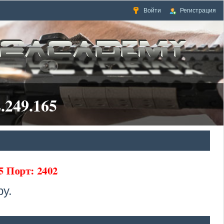
Войти
Регистрация
.249.165
5 Порт: 2402
у.