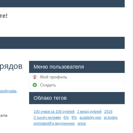
те!
брядов
Меню пользователя
Мой профиль
Создать
polnyala-
Облако тегов
100 очков за 100 рублей
2 млрд рублей
2016
щала
3 тысяч человек
6%
9%
academy pve
ai kodex
animatediff и внутренних
arma