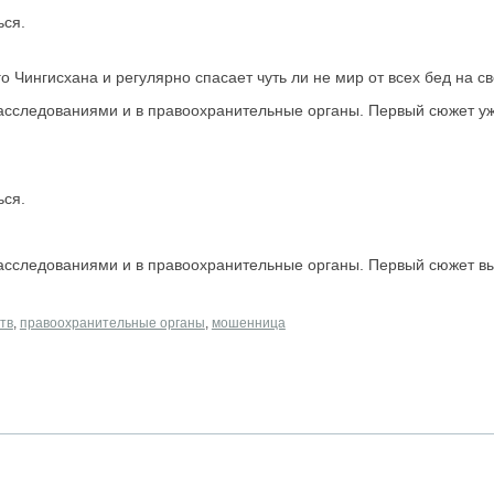
ься.
 Чингисхана и регулярно спасает чуть ли не мир от всех бед на св
расследованиями и в правоохранительные органы. Первый сюжет у
ься.
расследованиями и в правоохранительные органы. Первый сюжет 
тв
,
правоохранительные органы
,
мошенница