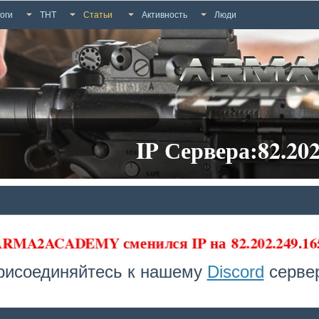
оги
ТНТ
Статьи
Активность
Люди
IP Сервера:82.202
 ARMA2ACADEMY сменился IP на
82.202.249.16
рисоединяйтесь к нашему
Discord
сервер