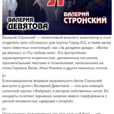
Валерий Стронский — талантливый вокалист, композитор и поэт,
создатель хита «Останусь» для группы Город 312, а также автор
таких известных композиций, как «За дождями дожди», «Волки
да вороны» и «Ты любовь моя». Его выступления
характеризуются искренностью, динамичным поп-роком,
пронзительными текстами и сочинениями, написанными на
стихи Германа Витке, Ильи Резника и других именитых поэтов.
p>
В инновационном формате музыкального батла Стронский
выступит в дуэте с Валерией Девятовой — поп-рок-певицей,
солисткой группы «Фабрика» и автором собственных хитов. Ее
концерты сочетают взрывную энергию живого перформанса с
уютной интимностью «девушки с гитарой».
p>
Организаторы подчеркивают, что музыкальный батл — это