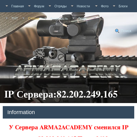
Главная
Форум
Отряды
Новости
Фото
Блоги
ТНТ
Статьи
Активность
Люди
Поиск
IP Сервера:82.202.249.165
Information
У Сервера ARMA2ACADEMY сменился IP