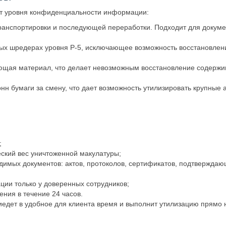
от уровня конфиденциальности информации:
ранспортировки и последующей переработки. Подходит для докуме
х шредерах уровня Р-5, исключающее возможность восстановлен
ющая материал, что делает невозможным восстановление содержи
н бумаги за смену, что дает возможность утилизировать крупные 
;
ский вес уничтоженной макулатуры;
мых документов: актов, протоколов, сертификатов, подтвержда
ии только у доверенных сотрудников;
ния в течение 24 часов.
едет в удобное для клиента время и выполнит утилизацию прямо н