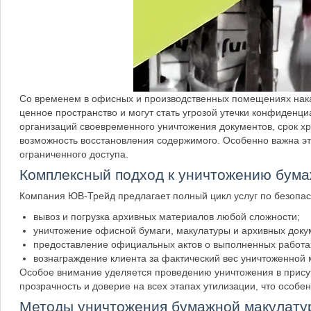
Со временем в офисных и производственных помещениях нака
ценное пространство и могут стать угрозой утечки конфиденц
организаций своевременного уничтожения документов, срок хр
возможность восстановления содержимого. Особенно важна э
ограниченного доступа.
Комплексный подход к уничтожению бум
Компания ЮВ-Трейд предлагает полный цикл услуг по безопас
вывоз и погрузка архивных материалов любой сложности;
уничтожение офисной бумаги, макулатуры и архивных доку
предоставление официальных актов о выполненных работах
вознаграждение клиента за фактический вес уничтоженной 
Особое внимание уделяется проведению уничтожения в присут
прозрачность и доверие на всех этапах утилизации, что особе
Методы уничтожения бумажной макулату