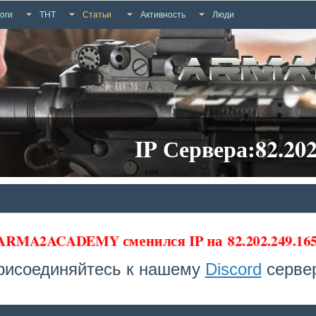
оги
ТНТ
Статьи
Активность
Люди
IP Сервера:82.202
а ARMA2ACADEMY сменился IP на
82.202.249.16
рисоединяйтесь к нашему
Discord
сервер