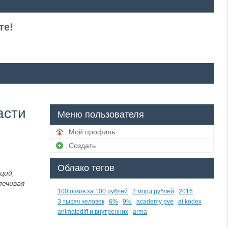
те!
асти
Меню пользователя
Мой профиль
Создать
Облако тегов
ций,
печивая
100 очков за 100 рублей
2 млрд рублей
2016
3 тысяч человек
6%
9%
academy pve
ai kodex
animatediff и внутренних
arma