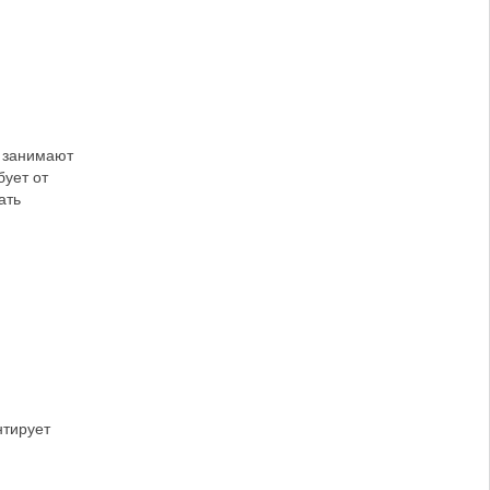
и занимают
бует от
ать
нтирует