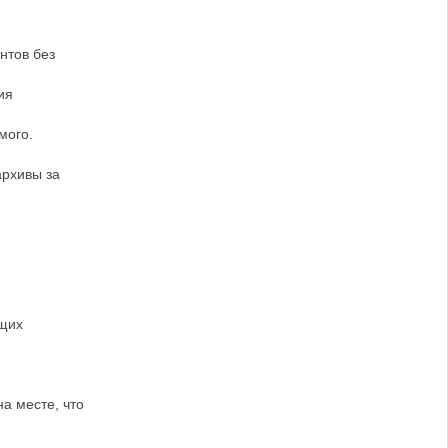
нтов без
ия
мого.
архивы за
ющих
а месте, что