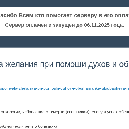
асибо Всем кто помогает серверу в его опла
Сервер оплачен и запущен до 06.11.2025 года.
 желания при помощи духов и о
spolnyala-zhelaniya-pri-pomoshi-duhov-i-ob/shamanka-ulugbasheva-is
 онкологии, избавление от смерти (свошникам), славу и успех обе
ублей (если речь о болезнях)