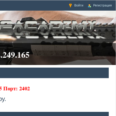
Войти
Регистрация
.249.165
5 Порт: 2402
у.