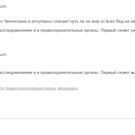
ься.
 Чингисхана и регулярно спасает чуть ли не мир от всех бед на св
расследованиями и в правоохранительные органы. Первый сюжет у
ься.
расследованиями и в правоохранительные органы. Первый сюжет 
тв
,
правоохранительные органы
,
мошенница