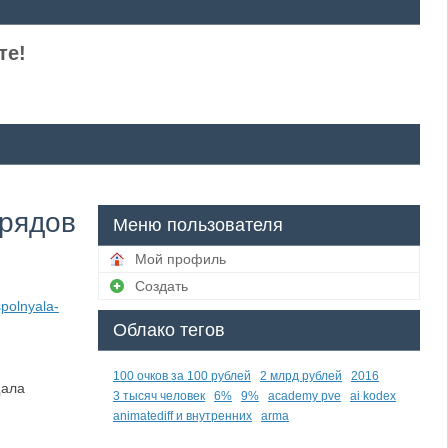
те!
брядов
Меню пользователя
Мой профиль
Создать
polnyala-
Облако тегов
100 очков за 100 рублей
2 млрд рублей
2016
щала
3 тысяч человек
6%
9%
academy pve
ai kodex
animatediff и внутренних
arma