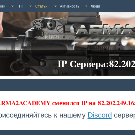
оги
ТНТ
Статьи
Активность
Люди
IP Сервера:82.202
 ARMA2ACADEMY сменился IP на
82.202.249.16
рисоединяйтесь к нашему
Discord
сервер