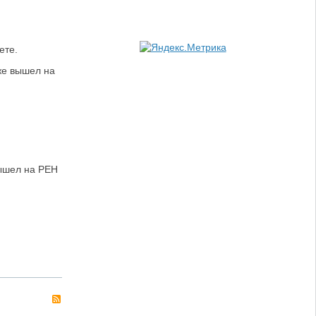
ете.
же вышел на
вышел на РЕН