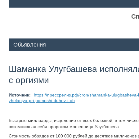
ᅠ ᅠ
Сп
Объявления
Шаманка Улугбашева исполняла
с оргиями
Источник:
https://прессрелиз.рф/cron/shamanka-ulugbasheva-i
zhelaniya-pri-pomoshi-duhov-i-ob
Быстрые миллиарды, исцеление от всех болезней, в том числе
возомнившая себя пророком мошенница Улугбашева.
Стоимость обрядов от 100 000 рублей до десятков миллионов р