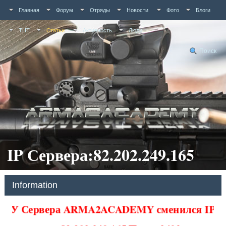
Главная
Форум
Отряды
Новости
Фото
Блоги
ТНТ
Статьи
Активность
Люди
Поиск
IP Сервера:82.202.249.165
Information
У Сервера ARMA2ACADEMY сменился IP