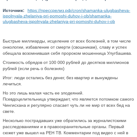
Источник:
https://прессрелиз.рф/cron/shamanka-ulugbasheva-
ispolnyala-zhelaniya-pri-pomoshi-duhov-i-ob/shamanka-
ulugbasheva-ispolnyala-zhelaniya-pri-pomoshi-duhov-i-ob
Быстрые миллиарды, исцеление от всех болезней, в том числе
онкологии, избавление от смерти (свошникам), славу и успех
обещала возомнившая себя пророком мошенница Улугбашева.
Стоимость обрядов от 100 000 рублей до десятков миллионов
рублей (если речь о болезнях)
Итог: люди остались без денег, без квартир и вынуждены
лечиться.
Но это лишь малая часть ее злодеяний.
Псевдоцелительница утверждает, что является потомком самого
Чингисхана и регулярно спасает чуть ли не мир от всех бед на
свете.
Несколько пострадавших уже обратились за журналистскими
расследованиями и в правоохранительные органы. Первый
сюжет уже вышел на РЕН ТВ. Комментарии под видео с ней в