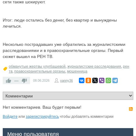
сети также шокируют.
Итог: люди остались без денег, без квартир и вынуждены
лечиться.
Несколько пострадавших уже обратились за журналистскими
расследованиями и в правоохранительные органы. Первый
сюжет вышел на РЕН ТВ.
обманутые жертвы улугбашевой
,
журналистские расследования
,
рен
тв
,
правоохранительные органы
,
мошенница
—
08.06.2026
vanny36
Нет комментариев. Ваш будет первым!
Войдите
или
зарегистрируйтесь
чтобы добавлять комментарии
Меню пользователя