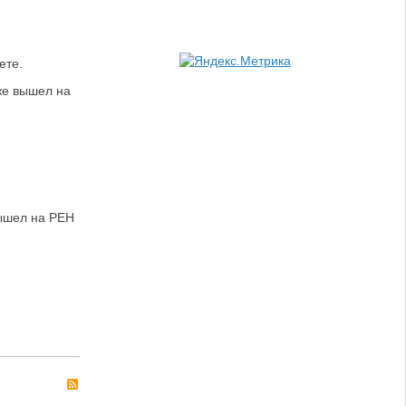
ете.
же вышел на
вышел на РЕН