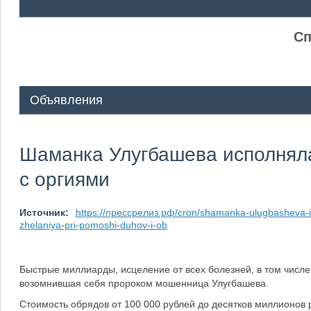
ᅠ ᅠ
Сп
Объявления
Шаманка Улугбашева исполняла
с оргиями
Источник:
https://прессрелиз.рф/cron/shamanka-ulugbasheva-i
zhelaniya-pri-pomoshi-duhov-i-ob
Быстрые миллиарды, исцеление от всех болезней, в том числе
возомнившая себя пророком мошенница Улугбашева.
Стоимость обрядов от 100 000 рублей до десятков миллионов р