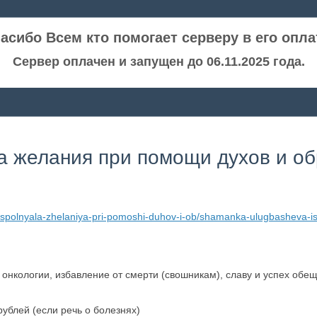
асибо Всем кто помогает серверу в его опла
Сервер оплачен и запущен до 06.11.2025 года.
 желания при помощи духов и о
spolnyala-zhelaniya-pri-pomoshi-duhov-i-ob/shamanka-ulugbasheva-is
 онкологии, избавление от смерти (свошникам), славу и успех обе
ублей (если речь о болезнях)