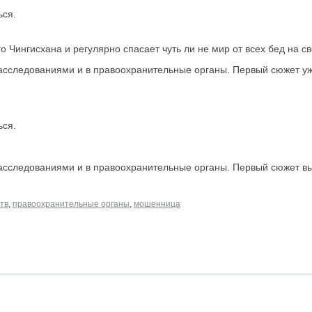
ься.
 Чингисхана и регулярно спасает чуть ли не мир от всех бед на св
расследованиями и в правоохранительные органы. Первый сюжет у
ься.
расследованиями и в правоохранительные органы. Первый сюжет 
тв
,
правоохранительные органы
,
мошенница