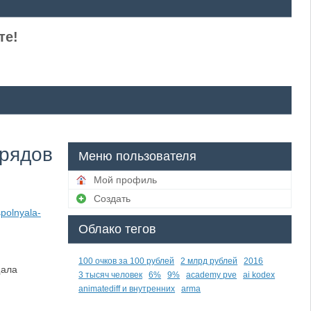
те!
брядов
Меню пользователя
Мой профиль
Создать
polnyala-
Облако тегов
100 очков за 100 рублей
2 млрд рублей
2016
щала
3 тысяч человек
6%
9%
academy pve
ai kodex
animatediff и внутренних
arma