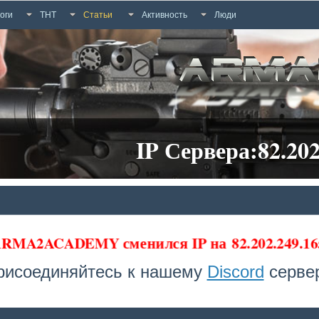
оги
ТНТ
Статьи
Активность
Люди
IP Сервера:82.202
 ARMA2ACADEMY сменился IP на
82.202.249.16
рисоединяйтесь к нашему
Discord
сервер