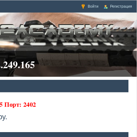
Войти
Регистрация
.249.165
5 Порт: 2402
у.