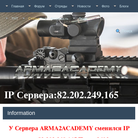
Главная
Форум
Отряды
Новости
Фото
Блоги
ТНТ
Статьи
Активность
Люди
Поиск
IP Сервера:82.202.249.165
Information
У Сервера ARMA2ACADEMY сменился IP