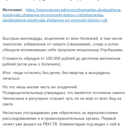
Источник:
https://прессрелиз.рф/cron/shamanka-ulugbasheva-
ispolnyala-zhelaniya-pri-pomoshi-duhov-i-ob/shamanka-
ulugbasheva-ispolnyala-zhelaniya-pri-pomoshi-duhov-i-ob
Быстрые миллиарды, исцеление от всех болезней, в том числе
онкологии, избавление от смерти (свошникам), славу и успех
обещала возомнившая себя пророком мошенница Улугбашева.
Стоимость обрядов от 100 000 рублей до десятков миллионов
рублей (если речь о болезнях)
Итог: люди остались без денег, без квартир и вынуждены
лечиться.
Но это лишь малая часть ее злодеяний.
Псевдоцелительница утверждает, что является потомком самого
Чингисхана и регулярно спасает чуть ли не мир от всех бед на
свете.
Несколько пострадавших уже обратились за журналистскими
расследованиями и в правоохранительные органы. Первый
сюжет уже вышел на РЕН ТВ. Комментарии под видео с ней в