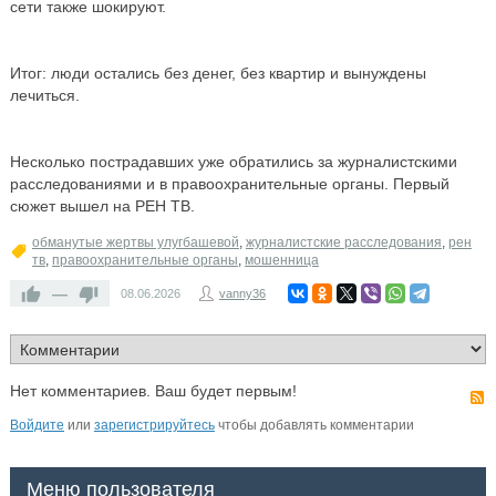
сети также шокируют.
Итог: люди остались без денег, без квартир и вынуждены
лечиться.
Несколько пострадавших уже обратились за журналистскими
расследованиями и в правоохранительные органы. Первый
сюжет вышел на РЕН ТВ.
обманутые жертвы улугбашевой
,
журналистские расследования
,
рен
тв
,
правоохранительные органы
,
мошенница
—
08.06.2026
vanny36
Нет комментариев. Ваш будет первым!
Войдите
или
зарегистрируйтесь
чтобы добавлять комментарии
Меню пользователя