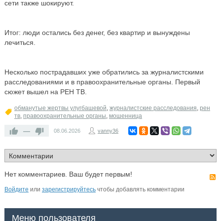
сети также шокируют.
Итог: люди остались без денег, без квартир и вынуждены
лечиться.
Несколько пострадавших уже обратились за журналистскими
расследованиями и в правоохранительные органы. Первый
сюжет вышел на РЕН ТВ.
обманутые жертвы улугбашевой
,
журналистские расследования
,
рен
тв
,
правоохранительные органы
,
мошенница
—
08.06.2026
vanny36
Нет комментариев. Ваш будет первым!
Войдите
или
зарегистрируйтесь
чтобы добавлять комментарии
Меню пользователя