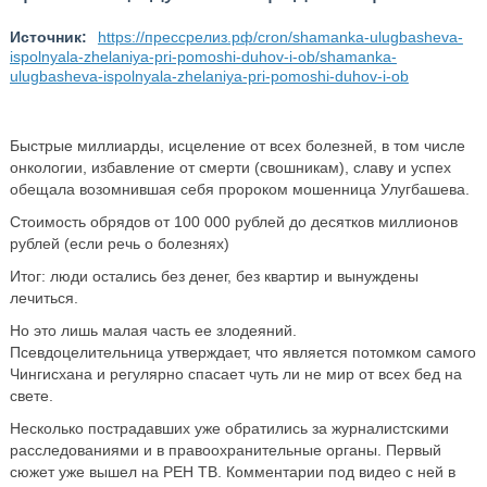
Источник:
https://прессрелиз.рф/cron/shamanka-ulugbasheva-
ispolnyala-zhelaniya-pri-pomoshi-duhov-i-ob/shamanka-
ulugbasheva-ispolnyala-zhelaniya-pri-pomoshi-duhov-i-ob
Быстрые миллиарды, исцеление от всех болезней, в том числе
онкологии, избавление от смерти (свошникам), славу и успех
обещала возомнившая себя пророком мошенница Улугбашева.
Стоимость обрядов от 100 000 рублей до десятков миллионов
рублей (если речь о болезнях)
Итог: люди остались без денег, без квартир и вынуждены
лечиться.
Но это лишь малая часть ее злодеяний.
Псевдоцелительница утверждает, что является потомком самого
Чингисхана и регулярно спасает чуть ли не мир от всех бед на
свете.
Несколько пострадавших уже обратились за журналистскими
расследованиями и в правоохранительные органы. Первый
сюжет уже вышел на РЕН ТВ. Комментарии под видео с ней в