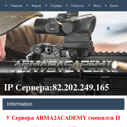
Главная
Форум
Отряды
Новости
Фото
Блоги
ТНТ
Статьи
Активность
Люди
Поиск
IP Сервера:82.202.249.165
Information
У Сервера ARMA2ACADEMY сменился IP