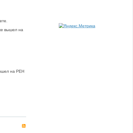
ете.
же вышел на
вышел на РЕН