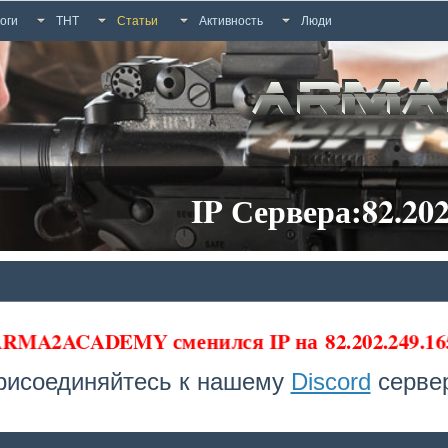
оги
ТНТ
Статьи
Активность
Люди
IP Сервера:82.202
 ARMA2ACADEMY сменился IP на
82.202.249.16
рисоединяйтесь к нашему
Discord
сервер