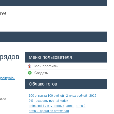
те!
брядов
Меню пользователя
Мой профиль
Создать
polnyala-
Облако тегов
100 очков за 100 рублей
2 млрд рублей
2016
щала
9%
academy pve
ai kodex
animatediff и внутренних
arma
arma 2
arma 2: operation arrowhead