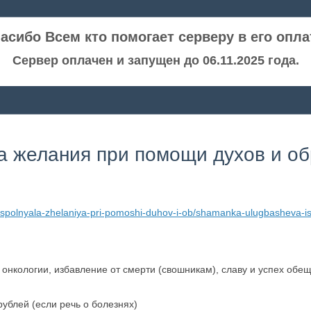
асибо Всем кто помогает серверу в его опла
Сервер оплачен и запущен до 06.11.2025 года.
 желания при помощи духов и о
spolnyala-zhelaniya-pri-pomoshi-duhov-i-ob/shamanka-ulugbasheva-is
 онкологии, избавление от смерти (свошникам), славу и успех обе
ублей (если речь о болезнях)