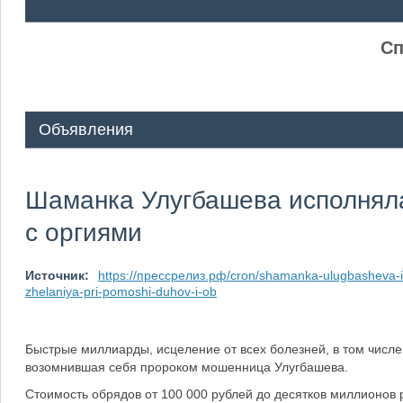
ᅠ ᅠ
Сп
Объявления
Шаманка Улугбашева исполняла
с оргиями
Источник:
https://прессрелиз.рф/cron/shamanka-ulugbasheva-i
zhelaniya-pri-pomoshi-duhov-i-ob
Быстрые миллиарды, исцеление от всех болезней, в том числе
возомнившая себя пророком мошенница Улугбашева.
Стоимость обрядов от 100 000 рублей до десятков миллионов р