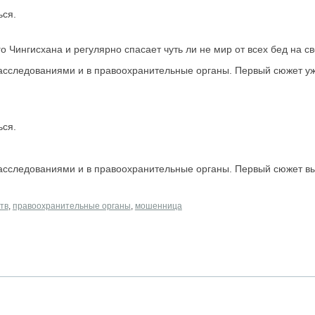
ься.
 Чингисхана и регулярно спасает чуть ли не мир от всех бед на св
расследованиями и в правоохранительные органы. Первый сюжет у
ься.
расследованиями и в правоохранительные органы. Первый сюжет 
тв
,
правоохранительные органы
,
мошенница