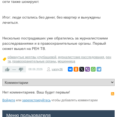
сети также шокируют.
Итог: люди остались без денег, без квартир и вынуждены
лечиться.
Несколько пострадавших уже обратились за журналистскими
расследованиями и в правоохранительные органы. Первый
сюжет вышел на РЕН ТВ.
обманутые жертвы улугбашевой
,
журналистские расследования
,
рен
тв
,
правоохранительные органы
,
мошенница
—
08.06.2026
vanny36
Нет комментариев. Ваш будет первым!
Войдите
или
зарегистрируйтесь
чтобы добавлять комментарии
Меню пользователя