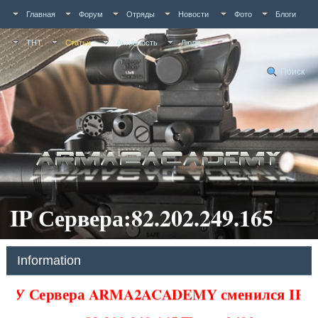
Главная
Форум
Отряды
Новости
Фото
Блоги
ТНТ
Статьи
Активность
Люди
Поиск
IP Сервера:82.202.249.165
Information
У Сервера ARMA2ACADEMY сменился IP