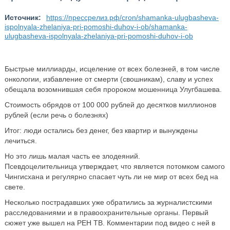
Источник:
https://прессрелиз.рф/cron/shamanka-ulugbasheva-
ispolnyala-zhelaniya-pri-pomoshi-duhov-i-ob/shamanka-
ulugbasheva-ispolnyala-zhelaniya-pri-pomoshi-duhov-i-ob
Быстрые миллиарды, исцеление от всех болезней, в том числе
онкологии, избавление от смерти (свошникам), славу и успех
обещала возомнившая себя пророком мошенница Улугбашева.
Стоимость обрядов от 100 000 рублей до десятков миллионов
рублей (если речь о болезнях)
Итог: люди остались без денег, без квартир и вынуждены
лечиться.
Но это лишь малая часть ее злодеяний.
Псевдоцелительница утверждает, что является потомком самого
Чингисхана и регулярно спасает чуть ли не мир от всех бед на
свете.
Несколько пострадавших уже обратились за журналистскими
расследованиями и в правоохранительные органы. Первый
сюжет уже вышел на РЕН ТВ. Комментарии под видео с ней в