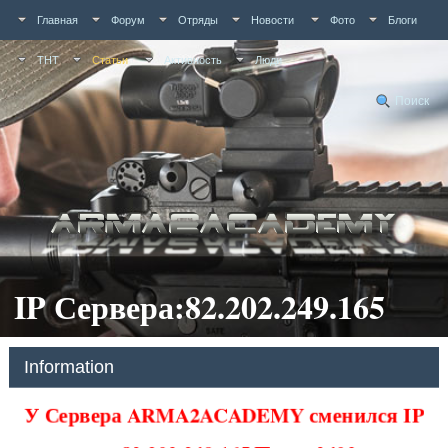
Главная
Форум
Отряды
Новости
Фото
Блоги
ТНТ
Статьи
Активность
Люди
Поиск
IP Сервера:82.202.249.165
Information
У Сервера ARMA2ACADEMY сменился IP