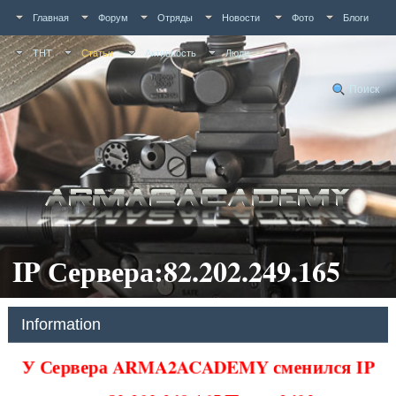
Главная
Форум
Отряды
Новости
Фото
Блоги
ТНТ
Статьи
Активность
Люди
Поиск
IP Сервера:82.202.249.165
Information
У Сервера ARMA2ACADEMY сменился IP