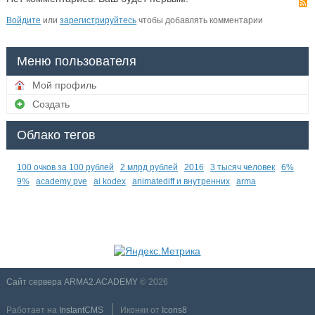
Войдите
или
зарегистрируйтесь
чтобы добавлять комментарии
Меню пользователя
Мой профиль
Создать
Облако тегов
100 очков за 100 рублей
2 млрд рублей
2016
3 тысяч человек
6%
9%
academy pve
ai kodex
animatediff и внутренних
arma
Сайт сервера ARMA2.ACADEMY
© 2026
Работает на
InstantCMS
Иконки от
Icons8