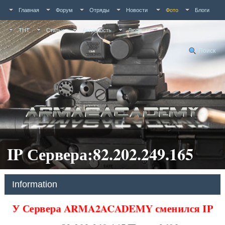
Главная
Форум
Отряды
Новости
Фото
Блоги
ТНТ
Статьи
Активность
Люди
Поиск
IP Сервера:82.202.249.165
Information
У Сервера ARMA2ACADEMY сменился IP