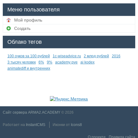
Меню пользователя
Мой профиль
Создать
Облако тегов
100 очков за 100 рублей
1c-wiseadvice.ru
2 млрд рублей
2016
3 тысяч человек
6%
9%
academy pve
ai kodex
animatediff и внутренних
Сайт сервера ARMA2.ACADEMY
© 2026
Работает на
InstantCMS
Иконки от
Icons8
О проекте
Правила сайта