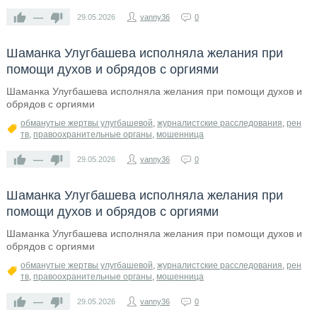
—
29.05.2026
vanny36
0
Шаманка Улугбашева исполняла желания при
помощи духов и обрядов с оргиями
Шаманка Улугбашева исполняла желания при помощи духов и
обрядов с оргиями
обманутые жертвы улугбашевой
,
журналистские расследования
,
рен
тв
,
правоохранительные органы
,
мошенница
—
29.05.2026
vanny36
0
Шаманка Улугбашева исполняла желания при
помощи духов и обрядов с оргиями
Шаманка Улугбашева исполняла желания при помощи духов и
обрядов с оргиями
обманутые жертвы улугбашевой
,
журналистские расследования
,
рен
тв
,
правоохранительные органы
,
мошенница
—
29.05.2026
vanny36
0