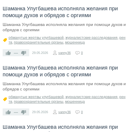
Шаманка Улугбашева исполняла желания при
помощи духов и обрядов с оргиями
Шаманка Улугбашева исполняла желания при помощи духов и
обрядов с оргиями
обманутые жертвы улугбашевой
,
журналистские расследования
,
рен
тв
,
правоохранительные органы
,
мошенница
—
29.05.2026
vanny36
0
Шаманка Улугбашева исполняла желания при
помощи духов и обрядов с оргиями
Шаманка Улугбашева исполняла желания при помощи духов и
обрядов с оргиями
обманутые жертвы улугбашевой
,
журналистские расследования
,
рен
тв
,
правоохранительные органы
,
мошенница
—
29.05.2026
vanny36
0
Шаманка Улугбашева исполняла желания при