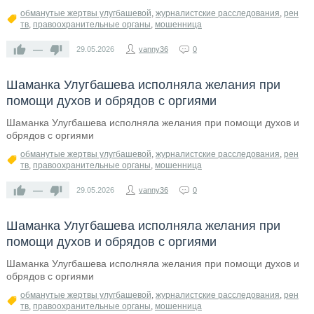
обманутые жертвы улугбашевой
,
журналистские расследования
,
рен
тв
,
правоохранительные органы
,
мошенница
—
29.05.2026
vanny36
0
Шаманка Улугбашева исполняла желания при
помощи духов и обрядов с оргиями
Шаманка Улугбашева исполняла желания при помощи духов и
обрядов с оргиями
обманутые жертвы улугбашевой
,
журналистские расследования
,
рен
тв
,
правоохранительные органы
,
мошенница
—
29.05.2026
vanny36
0
Шаманка Улугбашева исполняла желания при
помощи духов и обрядов с оргиями
Шаманка Улугбашева исполняла желания при помощи духов и
обрядов с оргиями
обманутые жертвы улугбашевой
,
журналистские расследования
,
рен
тв
,
правоохранительные органы
,
мошенница