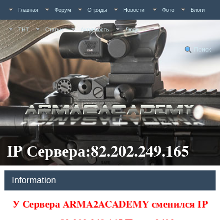
Главная
Форум
Отряды
Новости
Фото
Блоги
ТНТ
Статьи
Активность
Люди
Поиск
IP Сервера:82.202.249.165
Information
У Сервера ARMA2ACADEMY сменился IP