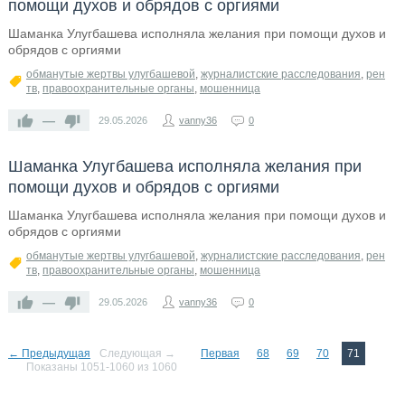
помощи духов и обрядов с оргиями
Шаманка Улугбашева исполняла желания при помощи духов и
обрядов с оргиями
обманутые жертвы улугбашевой
,
журналистские расследования
,
рен
тв
,
правоохранительные органы
,
мошенница
—
29.05.2026
vanny36
0
Шаманка Улугбашева исполняла желания при
помощи духов и обрядов с оргиями
Шаманка Улугбашева исполняла желания при помощи духов и
обрядов с оргиями
обманутые жертвы улугбашевой
,
журналистские расследования
,
рен
тв
,
правоохранительные органы
,
мошенница
—
29.05.2026
vanny36
0
← Предыдущая
Следующая →
Первая
68
69
70
71
Показаны 1051-1060 из 1060