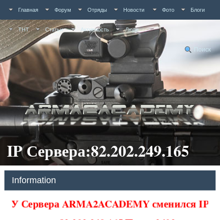
Главная
Форум
Отряды
Новости
Фото
Блоги
ТНТ
Статьи
Активность
Люди
Поиск
IP Сервера:82.202.249.165
Information
У Сервера ARMA2ACADEMY сменился IP