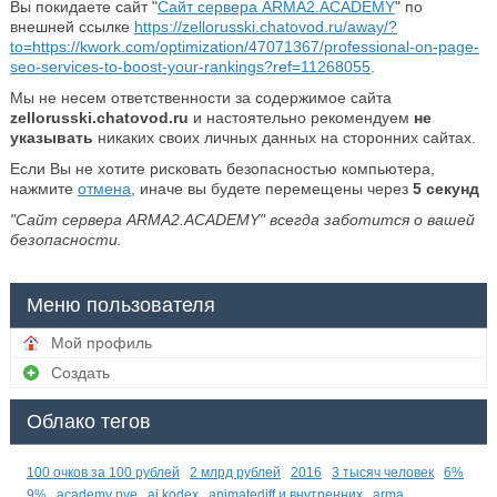
Вы покидаете сайт "
Сайт сервера ARMA2.ACADEMY
" по
внешней ссылке
https://zellorusski.chatovod.ru/away/?
to=https://kwork.com/optimization/47071367/professional-on-page-
seo-services-to-boost-your-rankings?ref=11268055
.
Мы не несем ответственности за содержимое сайта
zellorusski.chatovod.ru
и настоятельно рекомендуем
не
указывать
никаких своих личных данных на сторонних сайтах.
Если Вы не хотите рисковать безопасностью компьютера,
нажмите
отмена
, иначе вы будете перемещены через
5
секунд
"Сайт сервера ARMA2.ACADEMY" всегда заботится о вашей
безопасности.
Меню пользователя
Мой профиль
Создать
Облако тегов
100 очков за 100 рублей
2 млрд рублей
2016
3 тысяч человек
6%
9%
academy pve
ai kodex
animatediff и внутренних
arma