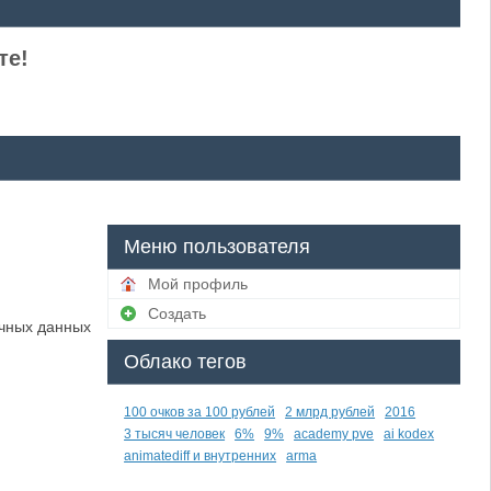
те!
Меню пользователя
Мой профиль
Создать
ичных данных
Облако тегов
100 очков за 100 рублей
2 млрд рублей
2016
3 тысяч человек
6%
9%
academy pve
ai kodex
animatediff и внутренних
arma