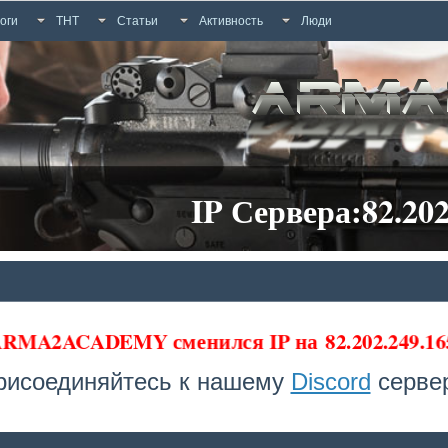
оги
ТНТ
Статьи
Активность
Люди
IP Сервера:82.202
а ARMA2ACADEMY сменился IP на
82.202.249.16
рисоединяйтесь к нашему
Discord
сервер