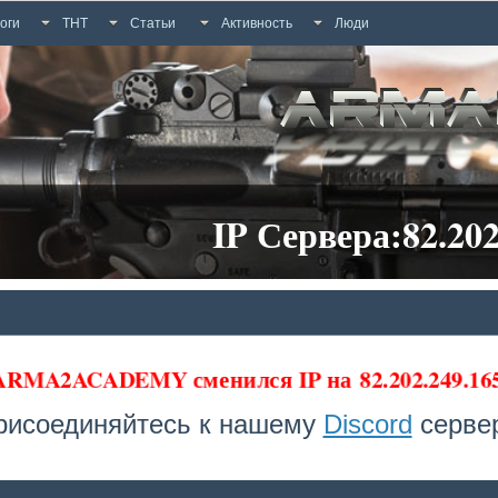
оги
ТНТ
Статьи
Активность
Люди
IP Сервера:82.202
 ARMA2ACADEMY сменился IP на
82.202.249.1
рисоединяйтесь к нашему
Discord
сервер