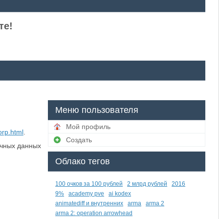
те!
Меню пользователя
Мой профиль
orp.html
.
Создать
ичных данных
Облако тегов
100 очков за 100 рублей
2 млрд рублей
2016
9%
academy pve
ai kodex
animatediff и внутренних
arma
arma 2
arma 2: operation arrowhead