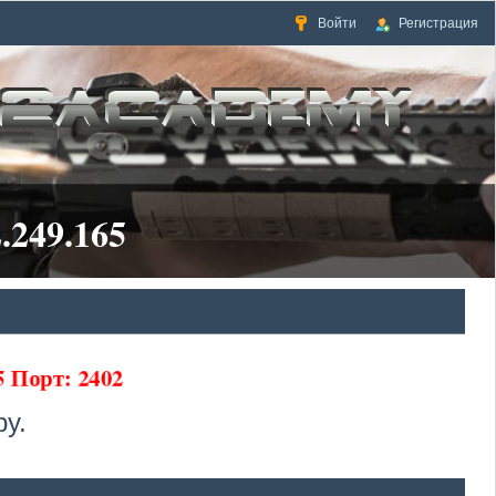
Войти
Регистрация
.249.165
65 Порт: 2402
у.