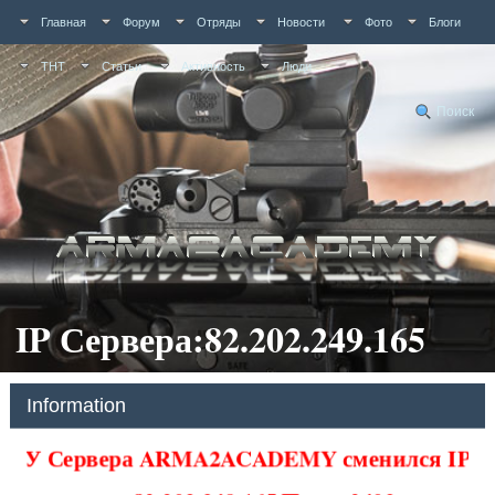
Главная
Форум
Отряды
Новости
Фото
Блоги
ТНТ
Статьи
Активность
Люди
Поиск
IP Сервера:82.202.249.165
Information
У Сервера ARMA2ACADEMY сменился IP