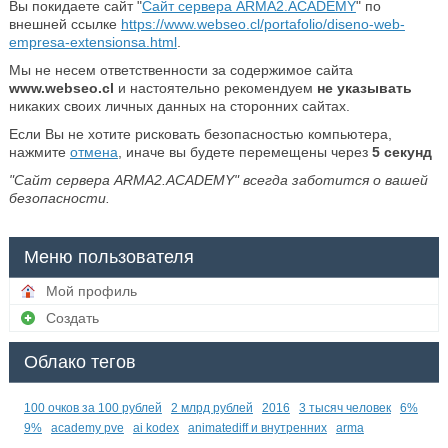
Вы покидаете сайт "
Сайт сервера ARMA2.ACADEMY
" по
внешней ссылке
https://www.webseo.cl/portafolio/diseno-web-
empresa-extensionsa.html
.
Мы не несем ответственности за содержимое сайта
www.webseo.cl
и настоятельно рекомендуем
не указывать
никаких своих личных данных на сторонних сайтах.
Если Вы не хотите рисковать безопасностью компьютера,
нажмите
отмена
, иначе вы будете перемещены через
5
секунд
"Сайт сервера ARMA2.ACADEMY" всегда заботится о вашей
безопасности.
Меню пользователя
Мой профиль
Создать
Облако тегов
100 очков за 100 рублей
2 млрд рублей
2016
3 тысяч человек
6%
9%
academy pve
ai kodex
animatediff и внутренних
arma