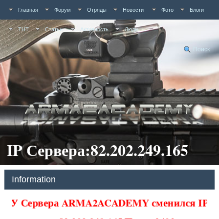
Главная
Форум
Отряды
Новости
Фото
Блоги
ТНТ
Статьи
Активность
Люди
Поиск
IP Сервера:82.202.249.165
Information
У Сервера ARMA2ACADEMY сменился IP