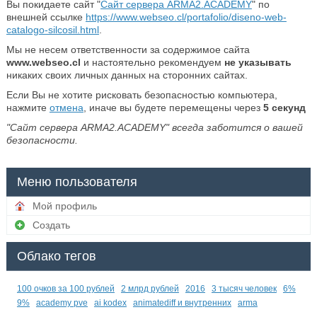
Вы покидаете сайт "
Сайт сервера ARMA2.ACADEMY
" по
внешней ссылке
https://www.webseo.cl/portafolio/diseno-web-
catalogo-silcosil.html
.
Мы не несем ответственности за содержимое сайта
www.webseo.cl
и настоятельно рекомендуем
не указывать
никаких своих личных данных на сторонних сайтах.
Если Вы не хотите рисковать безопасностью компьютера,
нажмите
отмена
, иначе вы будете перемещены через
5
секунд
"Сайт сервера ARMA2.ACADEMY" всегда заботится о вашей
безопасности.
Меню пользователя
Мой профиль
Создать
Облако тегов
100 очков за 100 рублей
2 млрд рублей
2016
3 тысяч человек
6%
9%
academy pve
ai kodex
animatediff и внутренних
arma