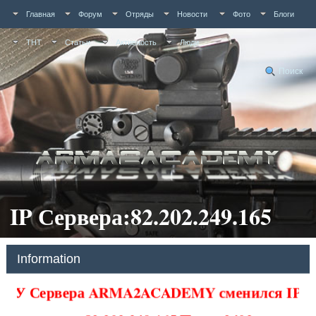
Главная
Форум
Отряды
Новости
Фото
Блоги
ТНТ
Статьи
Активность
Люди
Поиск
IP Сервера:82.202.249.165
Information
У Сервера ARMA2ACADEMY сменился IP