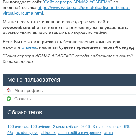
Вы покидаете сайт "
Сайт сервера ARMA2.ACADEMY
" по
внешней ссылке
https://www.webseo.cl/portafolio/diseno-tienda-
virtual-curcuma.html
.
Мы не несем ответственности за содержимое сайта
www.webseo.cl
и настоятельно рекомендуем
не указывать
никаких своих личных данных на сторонних сайтах.
Если Вы не хотите рисковать безопасностью компьютера,
нажмите
отмена
, иначе вы будете перемещены через
4
секунд
"Сайт сервера ARMA2.ACADEMY" всегда заботится о вашей
безопасности.
Меню пользователя
Мой профиль
Создать
Облако тегов
100 очков за 100 рублей
2 млрд рублей
2016
3 тысяч человек
6%
9%
academy pve
ai kodex
animatediff и внутренних
arma