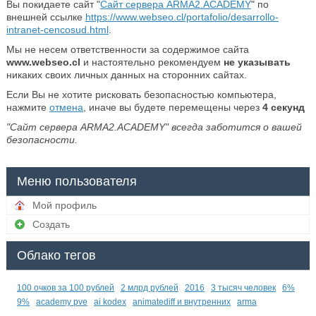
Вы покидаете сайт "
Сайт сервера ARMA2.ACADEMY
" по
внешней ссылке
https://www.webseo.cl/portafolio/desarrollo-
intranet-cencosud.html
.
Мы не несем ответственности за содержимое сайта
www.webseo.cl
и настоятельно рекомендуем
не указывать
никаких своих личных данных на сторонних сайтах.
Если Вы не хотите рисковать безопасностью компьютера,
нажмите
отмена
, иначе вы будете перемещены через
3
секунд
"Сайт сервера ARMA2.ACADEMY" всегда заботится о вашей
безопасности.
Меню пользователя
Мой профиль
Создать
Облако тегов
100 очков за 100 рублей
2 млрд рублей
2016
3 тысяч человек
6%
9%
academy pve
ai kodex
animatediff и внутренних
arma