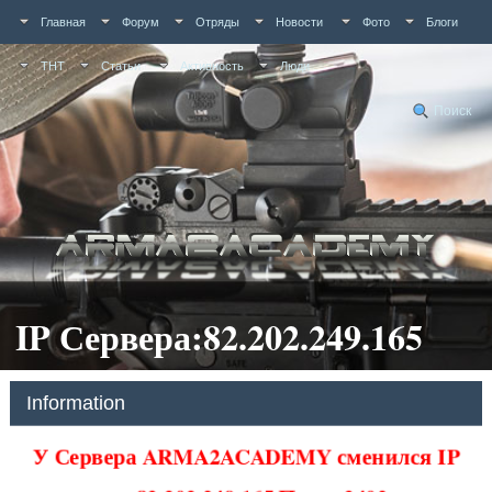
Главная
Форум
Отряды
Новости
Фото
Блоги
ТНТ
Статьи
Активность
Люди
Поиск
IP Сервера:82.202.249.165
Information
У Сервера ARMA2ACADEMY сменился IP