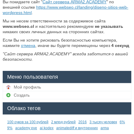
Вы покидаете сайт "
Сайт сервера ARMA2.ACADEMY
" по
внешней ссылке
https://www.webseo.cl/landing/diseno-sitios-web-
wordpress.html
.
Мы не несем ответственности за содержимое сайта
www.webseo.cl
и настоятельно рекомендуем
не указывать
никаких своих личных данных на сторонних сайтах.
Если Вы не хотите рисковать безопасностью компьютера,
нажмите
отмена
, иначе вы будете перемещены через
4
секунд
"Сайт сервера ARMA2.ACADEMY" всегда заботится о вашей
безопасности.
Меню пользователя
Мой профиль
Создать
Облако тегов
100 очков за 100 рублей
2 млрд рублей
2016
3 тысяч человек
6%
9%
academy pve
ai kodex
animatediff и внутренних
arma