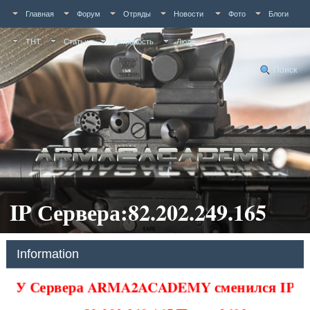
Главная
Форум
Отряды
Новости
Фото
Блоги
ТНТ
Статьи
Активность
Люди
Поиск
IP Сервера:82.202.249.165
Information
У Сервера ARMA2ACADEMY сменился IP