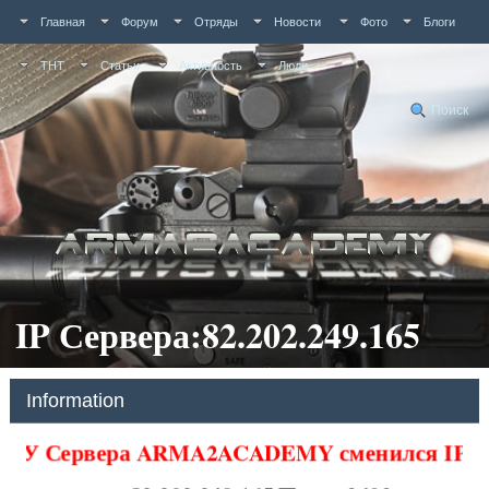
Главная
Форум
Отряды
Новости
Фото
Блоги
ТНТ
Статьи
Активность
Люди
Поиск
IP Сервера:82.202.249.165
Information
У Сервера ARMA2ACADEMY сменился IP