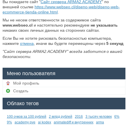
Вы покидаете сайт "
Сайт сервера ARMA2.ACADEMY
" по
внешней ссылке
https://www.webseo.cl/diseno-web/diseno-web-
ecommerce-tienda-online.html
.
Мы не несем ответственности за содержимое сайта
www.webseo.cl
и настоятельно рекомендуем
не указывать
никаких своих личных данных на сторонних сайтах.
Если Вы не хотите рисковать безопасностью компьютера,
нажмите
отмена
, иначе вы будете перемещены через
5
секунд
"Сайт сервера ARMA2.ACADEMY" всегда заботится о вашей
безопасности.
Меню пользователя
Мой профиль
Создать
Облако тегов
100 очков за 100 рублей
2 млрд рублей
2016
3 тысяч человек
6%
9%
academy pve
ai kodex
animatediff и внутренних
arma