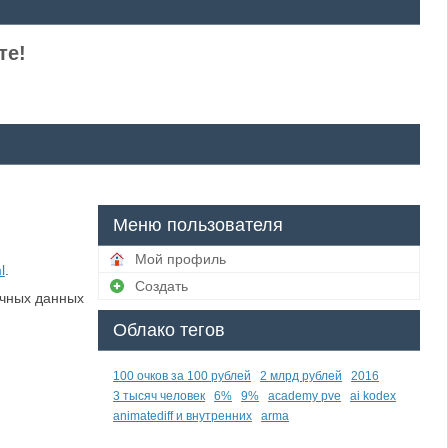
те!
Меню пользователя
Мой профиль
l
.
Создать
ичных данных
Облако тегов
100 очков за 100 рублей
2 млрд рублей
2016
3 тысяч человек
6%
9%
academy pve
ai kodex
animatediff и внутренних
arma