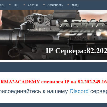
оги
ТНТ
Статьи
Активность
Люди
IP Сервера:82.202
 ARMA2ACADEMY сменился IP на
82.202.249.16
рисоединяйтесь к нашему
Discord
сервер