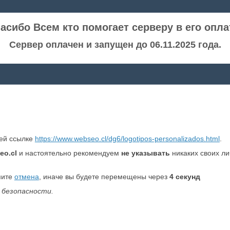
асибо Всем кто помогает серверу в его опла
Сервер оплачен и запущен до 06.11.2025 года.
ней ссылке
https://www.webseo.cl/dg6/logotipos-personalizados.html
.
eo.cl
и настоятельно рекомендуем
не указывать
никаких своих л
мите
отмена
, иначе вы будете перемещены через
4
секунд
 безопасности.