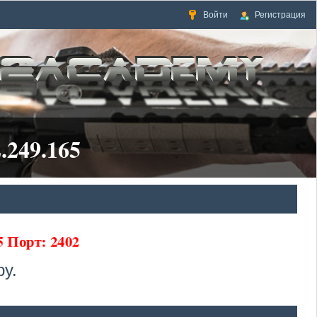
Войти
Регистрация
.249.165
65 Порт: 2402
у.