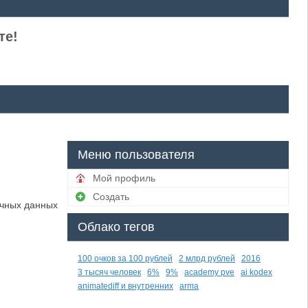
те!
Меню пользователя
Мой профиль
Создать
ичных данных
Облако тегов
100 очков за 100 рублей
2 млрд рублей
2016
3 тысяч человек
6%
9%
academy pve
ai kodex
animatediff и внутренних
arma