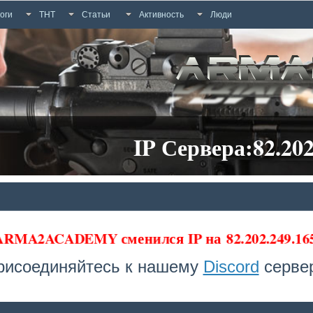
оги
ТНТ
Статьи
Активность
Люди
IP Сервера:82.202
 ARMA2ACADEMY сменился IP на
82.202.249.1
рисоединяйтесь к нашему
Discord
сервер