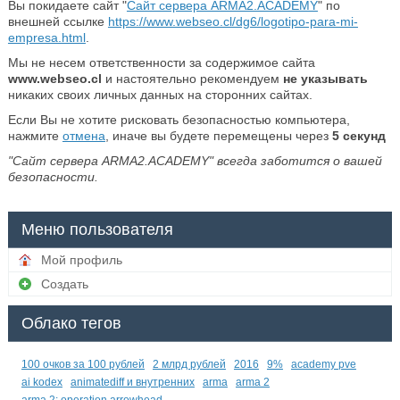
Вы покидаете сайт "
Сайт сервера ARMA2.ACADEMY
" по
внешней ссылке
https://www.webseo.cl/dg6/logotipo-para-mi-
empresa.html
.
Мы не несем ответственности за содержимое сайта
www.webseo.cl
и настоятельно рекомендуем
не указывать
никаких своих личных данных на сторонних сайтах.
Если Вы не хотите рисковать безопасностью компьютера,
нажмите
отмена
, иначе вы будете перемещены через
5
секунд
"Сайт сервера ARMA2.ACADEMY" всегда заботится о вашей
безопасности.
Меню пользователя
Мой профиль
Создать
Облако тегов
100 очков за 100 рублей
2 млрд рублей
2016
9%
academy pve
ai kodex
animatediff и внутренних
arma
arma 2