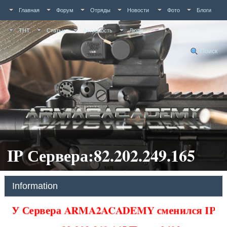
Главная
Форум
Отряды
Новости
Фото
Блоги
ТНТ
Статьи
Активность
Люди
Поиск
IP Сервера:82.202.249.165
Information
У Сервера ARMA2ACADEMY сменился IP