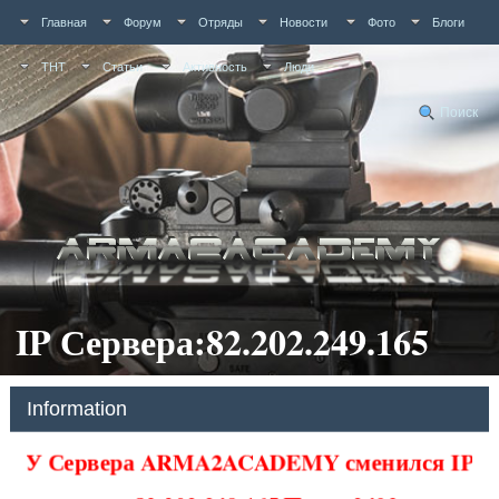
Главная
Форум
Отряды
Новости
Фото
Блоги
ТНТ
Статьи
Активность
Люди
Поиск
IP Сервера:82.202.249.165
Information
У Сервера ARMA2ACADEMY сменился IP