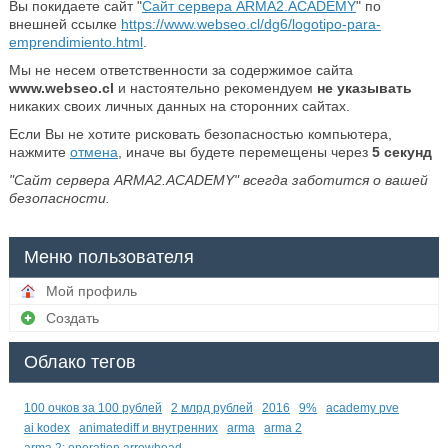
Вы покидаете сайт "
Сайт сервера ARMA2.ACADEMY
" по
внешней ссылке
https://www.webseo.cl/dg6/logotipo-para-
emprendimiento.html
.
Мы не несем ответственности за содержимое сайта
www.webseo.cl
и настоятельно рекомендуем
не указывать
никаких своих личных данных на сторонних сайтах.
Если Вы не хотите рисковать безопасностью компьютера,
нажмите
отмена
, иначе вы будете перемещены через
5
секунд
"Сайт сервера ARMA2.ACADEMY" всегда заботится о вашей
безопасности.
Меню пользователя
Мой профиль
Создать
Облако тегов
100 очков за 100 рублей
2 млрд рублей
2016
9%
academy pve
ai kodex
animatediff и внутренних
arma
arma 2