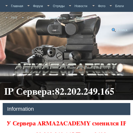
Главная
Форум
Отряды
Новости
Фото
Блоги
ТНТ
Статьи
Активность
Люди
Поиск
IP Сервера:82.202.249.165
Information
У Сервера ARMA2ACADEMY сменился IP