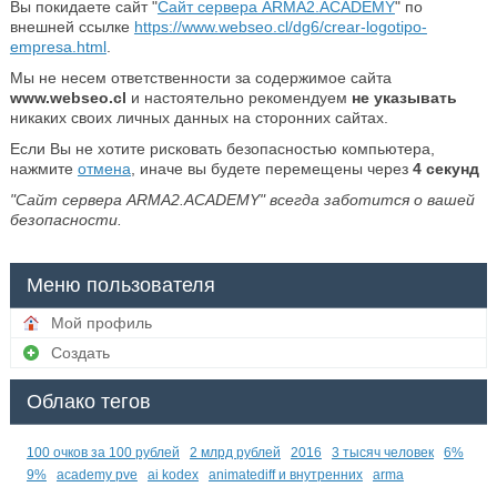
Вы покидаете сайт "
Сайт сервера ARMA2.ACADEMY
" по
внешней ссылке
https://www.webseo.cl/dg6/crear-logotipo-
empresa.html
.
Мы не несем ответственности за содержимое сайта
www.webseo.cl
и настоятельно рекомендуем
не указывать
никаких своих личных данных на сторонних сайтах.
Если Вы не хотите рисковать безопасностью компьютера,
нажмите
отмена
, иначе вы будете перемещены через
4
секунд
"Сайт сервера ARMA2.ACADEMY" всегда заботится о вашей
безопасности.
Меню пользователя
Мой профиль
Создать
Облако тегов
100 очков за 100 рублей
2 млрд рублей
2016
3 тысяч человек
6%
9%
academy pve
ai kodex
animatediff и внутренних
arma