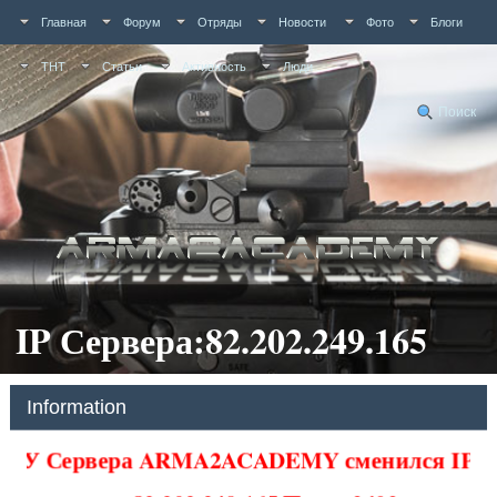
Главная
Форум
Отряды
Новости
Фото
Блоги
ТНТ
Статьи
Активность
Люди
Поиск
IP Сервера:82.202.249.165
Information
У Сервера ARMA2ACADEMY сменился IP