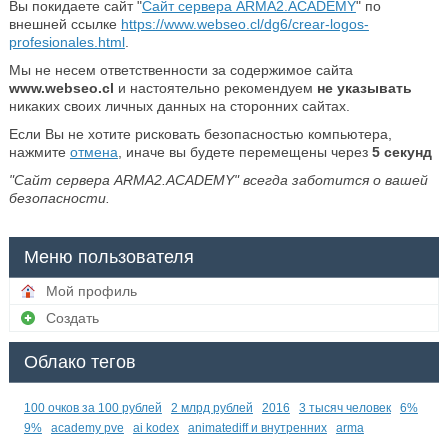
Вы покидаете сайт "
Сайт сервера ARMA2.ACADEMY
" по
внешней ссылке
https://www.webseo.cl/dg6/crear-logos-
profesionales.html
.
Мы не несем ответственности за содержимое сайта
www.webseo.cl
и настоятельно рекомендуем
не указывать
никаких своих личных данных на сторонних сайтах.
Если Вы не хотите рисковать безопасностью компьютера,
нажмите
отмена
, иначе вы будете перемещены через
5
секунд
"Сайт сервера ARMA2.ACADEMY" всегда заботится о вашей
безопасности.
Меню пользователя
Мой профиль
Создать
Облако тегов
100 очков за 100 рублей
2 млрд рублей
2016
3 тысяч человек
6%
9%
academy pve
ai kodex
animatediff и внутренних
arma