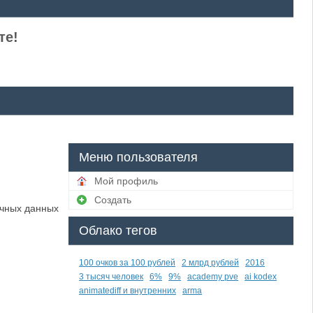
те!
Меню пользователя
Мой профиль
Создать
ичных данных
Облако тегов
100 очков за 100 рублей
2 млрд рублей
2016
3 тысяч человек
6%
9%
academy pve
ai kodex
animatediff и внутренних
arma