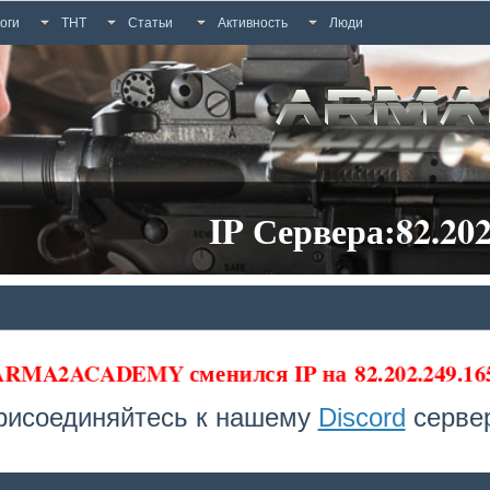
оги
ТНТ
Статьи
Активность
Люди
IP Сервера:82.202
 ARMA2ACADEMY сменился IP на
82.202.249.1
рисоединяйтесь к нашему
Discord
сервер