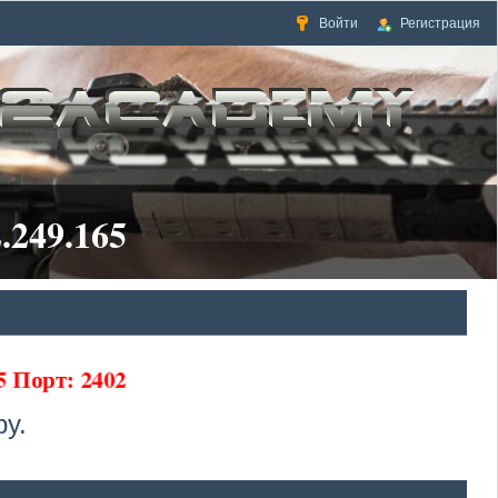
Войти
Регистрация
.249.165
65 Порт: 2402
у.