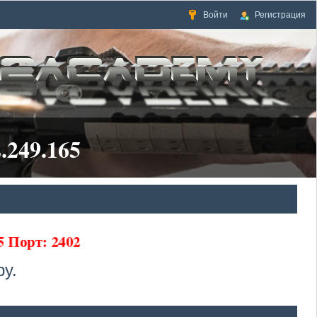
Войти
Регистрация
.249.165
65 Порт: 2402
у.