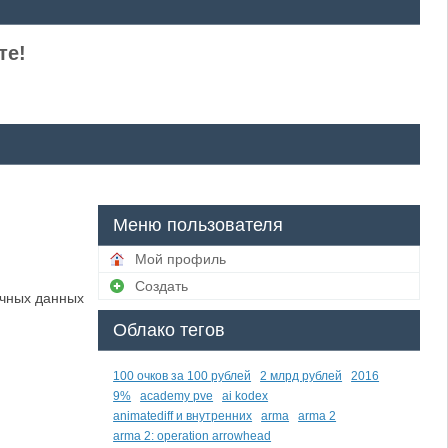
те!
Меню пользователя
Мой профиль
Создать
ичных данных
Облако тегов
100 очков за 100 рублей
2 млрд рублей
2016
9%
academy pve
ai kodex
animatediff и внутренних
arma
arma 2
arma 2: operation arrowhead