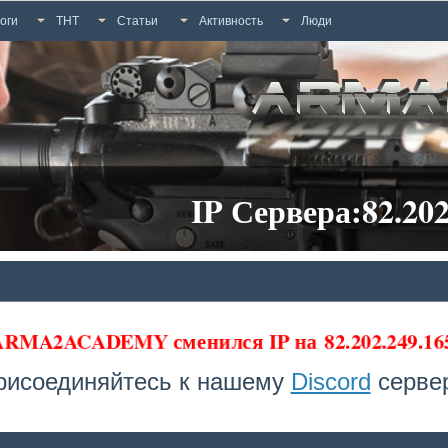
оги
ТНТ
Статьи
Активность
Люди
IP Сервера:82.202
 ARMA2ACADEMY сменился IP на
82.202.249.1
рисоединяйтесь к нашему
Discord
сервер