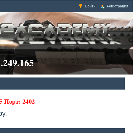
Войти
Регистрация
.249.165
5 Порт: 2402
у.