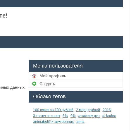
те!
Меню пользователя
Мой профиль
Создать
ичных данных
Облако тегов
100 очков за 100 рублей
2 млрд рублей
2016
3 тысяч человек
6%
9%
academy pve
ai kodex
animatediff и внутренних
arma