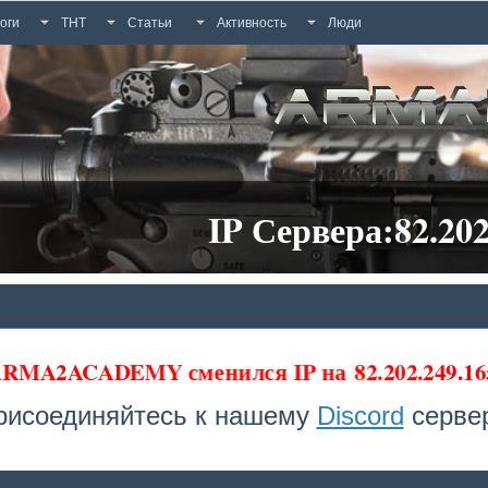
оги
ТНТ
Статьи
Активность
Люди
IP Сервера:82.202
 ARMA2ACADEMY сменился IP на
82.202.249.16
рисоединяйтесь к нашему
Discord
сервер