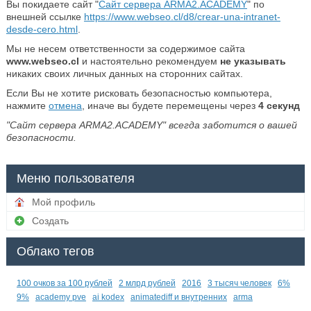
Вы покидаете сайт "
Сайт сервера ARMA2.ACADEMY
" по
внешней ссылке
https://www.webseo.cl/d8/crear-una-intranet-
desde-cero.html
.
Мы не несем ответственности за содержимое сайта
www.webseo.cl
и настоятельно рекомендуем
не указывать
никаких своих личных данных на сторонних сайтах.
Если Вы не хотите рисковать безопасностью компьютера,
нажмите
отмена
, иначе вы будете перемещены через
4
секунд
"Сайт сервера ARMA2.ACADEMY" всегда заботится о вашей
безопасности.
Меню пользователя
Мой профиль
Создать
Облако тегов
100 очков за 100 рублей
2 млрд рублей
2016
3 тысяч человек
6%
9%
academy pve
ai kodex
animatediff и внутренних
arma