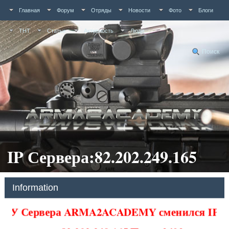
Главная
Форум
Отряды
Новости
Фото
Блоги
ТНТ
Статьи
Активность
Люди
Поиск
IP Сервера:82.202.249.165
Information
У Сервера ARMA2ACADEMY сменился IP