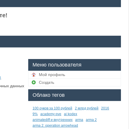
те!
Меню пользователя
Мой профиль
l
.
Создать
ичных данных
Облако тегов
100 очков за 100 рублей
2 млрд рублей
2016
9%
academy pve
ai kodex
animatediff и внутренних
arma
arma 2
arma 2: operation arrowhead