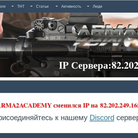
оги
ТНТ
Статьи
Активность
Люди
IP Сервера:82.202
 ARMA2ACADEMY сменился IP на
82.202.249.16
рисоединяйтесь к нашему
Discord
сервер