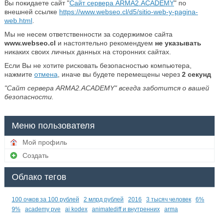
Вы покидаете сайт "
Сайт сервера ARMA2.ACADEMY
" по
внешней ссылке
https://www.webseo.cl/d5/sitio-web-y-pagina-
web.html
.
Мы не несем ответственности за содержимое сайта
www.webseo.cl
и настоятельно рекомендуем
не указывать
никаких своих личных данных на сторонних сайтах.
Если Вы не хотите рисковать безопасностью компьютера,
нажмите
отмена
, иначе вы будете перемещены через
2
секунд
"Сайт сервера ARMA2.ACADEMY" всегда заботится о вашей
безопасности.
Меню пользователя
Мой профиль
Создать
Облако тегов
100 очков за 100 рублей
2 млрд рублей
2016
3 тысяч человек
6%
9%
academy pve
ai kodex
animatediff и внутренних
arma