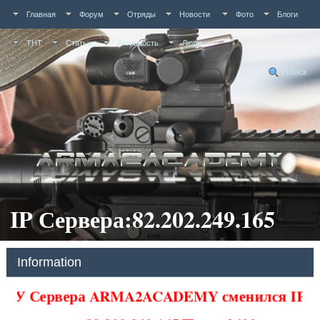
Главная
Форум
Отряды
Новости
Фото
Блоги
ТНТ
Статьи
Активность
Люди
Поиск
IP Сервера:82.202.249.165
Information
У Сервера ARMA2ACADEMY сменился IP