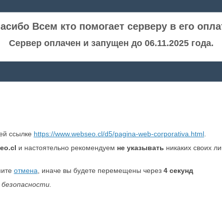
асибо Всем кто помогает серверу в его опла
Сервер оплачен и запущен до 06.11.2025 года.
ней ссылке
https://www.webseo.cl/d5/pagina-web-corporativa.html
.
eo.cl
и настоятельно рекомендуем
не указывать
никаких своих л
мите
отмена
, иначе вы будете перемещены через
4
секунд
 безопасности.