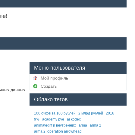
те!
Меню пользователя
Мой профиль
Создать
ичных данных
Облако тегов
100 очков за 100 рублей
2 млрд рублей
2016
9%
academy pve
ai kodex
animatediff и внутренних
arma
arma 2
arma 2: operation arrowhead