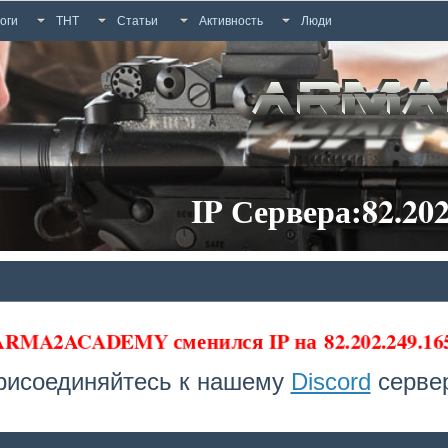
оги
ТНТ
Статьи
Активность
Люди
IP Сервера:82.202
 ARMA2ACADEMY сменился IP на
82.202.249.1
рисоединяйтесь к нашему
Discord
сервер