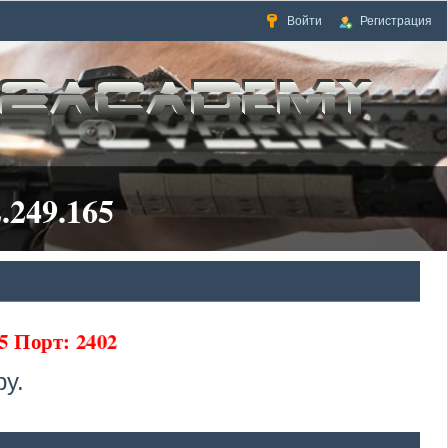
Войти
Регистрация
.249.165
5 Порт: 2402
у.