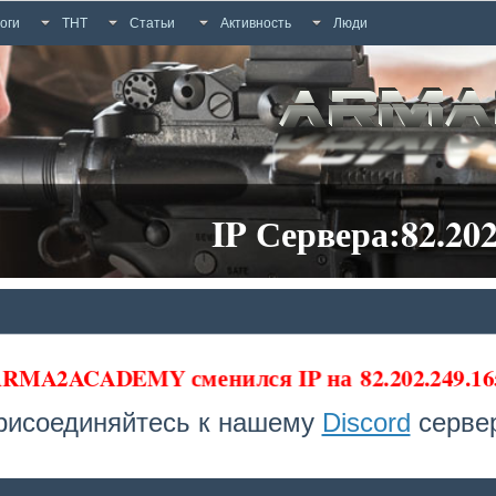
оги
ТНТ
Статьи
Активность
Люди
IP Сервера:82.202
а ARMA2ACADEMY сменился IP на
82.202.249.16
рисоединяйтесь к нашему
Discord
сервер