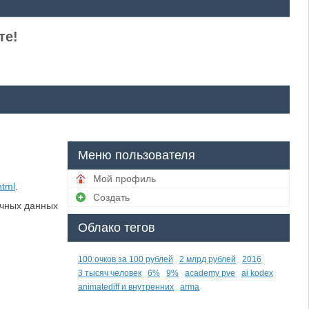
те!
Меню пользователя
Мой профиль
html
.
Создать
ичных данных
Облако тегов
100 очков за 100 рублей
2 млрд рублей
2016
3 тысяч человек
6%
9%
academy pve
ai kodex
animatediff и внутренних
arma