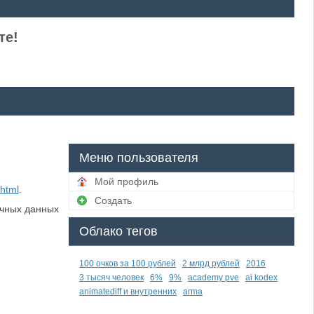
те!
Меню пользователя
Мой профиль
html
.
Создать
ичных данных
Облако тегов
100 очков за 100 рублей
2 млрд рублей
2016
3 тысяч человек
6%
9%
academy pve
ai kodex
animatediff и внутренних
arma