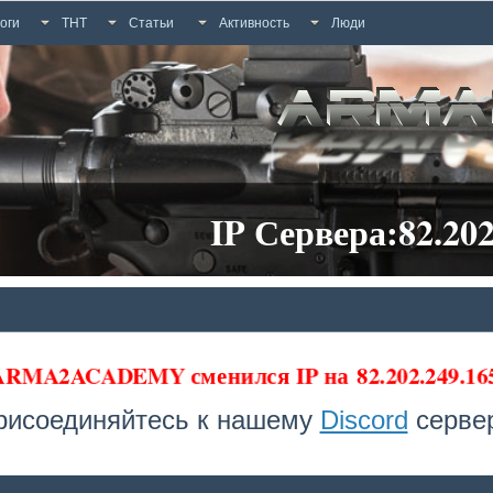
оги
ТНТ
Статьи
Активность
Люди
IP Сервера:82.202
 ARMA2ACADEMY сменился IP на
82.202.249.1
рисоединяйтесь к нашему
Discord
сервер