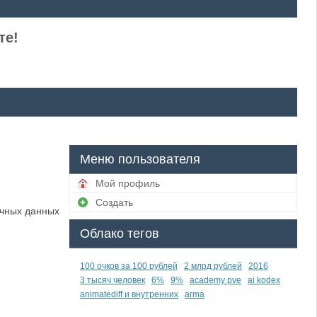
те!
Меню пользователя
Мой профиль
Создать
ичных данных
Облако тегов
100 очков за 100 рублей
2 млрд рублей
2016
3 тысяч человек
6%
9%
academy pve
ai kodex
animatediff и внутренних
arma