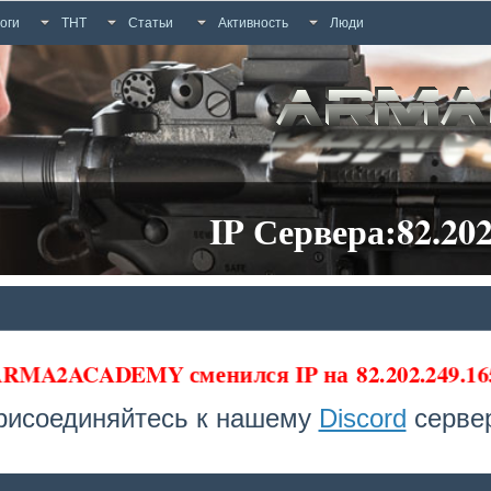
оги
ТНТ
Статьи
Активность
Люди
IP Сервера:82.202
 ARMA2ACADEMY сменился IP на
82.202.249.16
рисоединяйтесь к нашему
Discord
сервер