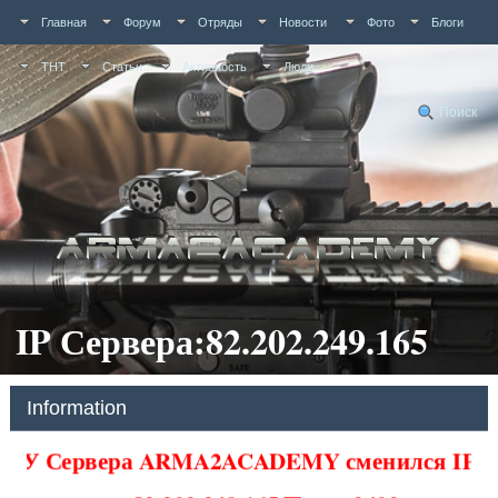
Главная
Форум
Отряды
Новости
Фото
Блоги
ТНТ
Статьи
Активность
Люди
Поиск
IP Сервера:82.202.249.165
Information
У Сервера ARMA2ACADEMY сменился IP