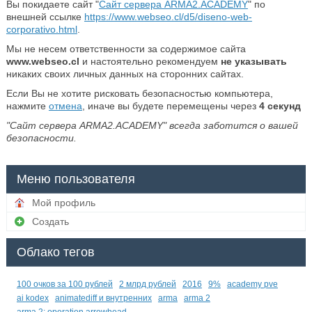
Вы покидаете сайт "
Сайт сервера ARMA2.ACADEMY
" по
внешней ссылке
https://www.webseo.cl/d5/diseno-web-
corporativo.html
.
Мы не несем ответственности за содержимое сайта
www.webseo.cl
и настоятельно рекомендуем
не указывать
никаких своих личных данных на сторонних сайтах.
Если Вы не хотите рисковать безопасностью компьютера,
нажмите
отмена
, иначе вы будете перемещены через
4
секунд
"Сайт сервера ARMA2.ACADEMY" всегда заботится о вашей
безопасности.
Меню пользователя
Мой профиль
Создать
Облако тегов
100 очков за 100 рублей
2 млрд рублей
2016
9%
academy pve
ai kodex
animatediff и внутренних
arma
arma 2