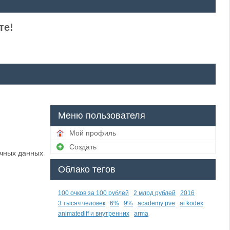
те!
Меню пользователя
Мой профиль
Создать
ичных данных
Облако тегов
100 очков за 100 рублей
2 млрд рублей
2016
3 тысяч человек
6%
9%
academy pve
ai kodex
animatediff и внутренних
arma