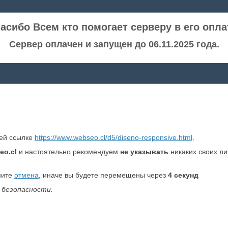
асибо Всем кто помогает серверу в его опла
Сервер оплачен и запущен до 06.11.2025 года.
ней ссылке
https://www.webseo.cl/d5/diseno-responsive.html
.
eo.cl
и настоятельно рекомендуем
не указывать
никаких своих л
мите
отмена
, иначе вы будете перемещены через
4
секунд
 безопасности.