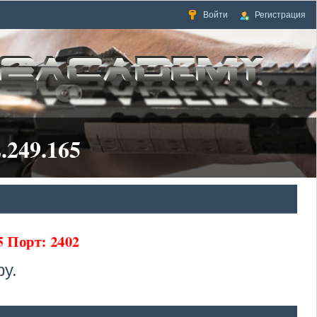
Войти
Регистрация
.249.165
65 Порт: 2402
у.