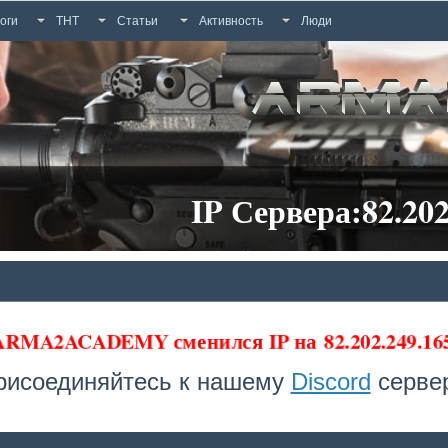
оги
ТНТ
Статьи
Активность
Люди
IP Сервера:82.202
 ARMA2ACADEMY сменился IP на
82.202.249.1
рисоединяйтесь к нашему
Discord
сервер