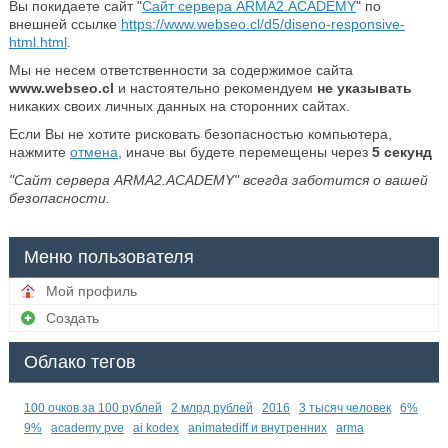
Вы покидаете сайт "
Сайт сервера ARMA2.ACADEMY
" по
внешней ссылке
https://www.webseo.cl/d5/diseno-responsive-
html.html
.
Мы не несем ответственности за содержимое сайта
www.webseo.cl
и настоятельно рекомендуем
не указывать
никаких своих личных данных на сторонних сайтах.
Если Вы не хотите рисковать безопасностью компьютера,
нажмите
отмена
, иначе вы будете перемещены через
5
секунд
"Сайт сервера ARMA2.ACADEMY" всегда заботится о вашей
безопасности.
Меню пользователя
Мой профиль
Создать
Облако тегов
100 очков за 100 рублей
2 млрд рублей
2016
3 тысяч человек
6%
9%
academy pve
ai kodex
animatediff и внутренних
arma