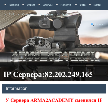
Главная
Форум
Отряды
Новости
Фото
Блоги
ТНТ
Статьи
Активность
Люди
Поиск
IP Сервера:82.202.249.165
Information
У Сервера ARMA2ACADEMY сменился IP