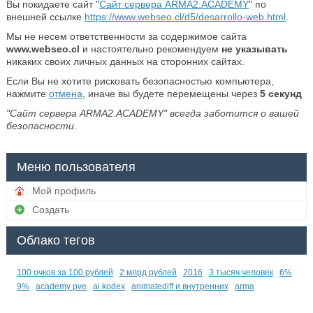
Вы покидаете сайт "
Сайт сервера ARMA2.ACADEMY
" по
внешней ссылке
https://www.webseo.cl/d5/desarrollo-web.html
.
Мы не несем ответственности за содержимое сайта
www.webseo.cl
и настоятельно рекомендуем
не указывать
никаких своих личных данных на сторонних сайтах.
Если Вы не хотите рисковать безопасностью компьютера,
нажмите
отмена
, иначе вы будете перемещены через
5
секунд
"Сайт сервера ARMA2.ACADEMY" всегда заботится о вашей
безопасности.
Меню пользователя
Мой профиль
Создать
Облако тегов
100 очков за 100 рублей
2 млрд рублей
2016
3 тысяч человек
6%
9%
academy pve
ai kodex
animatediff и внутренних
arma