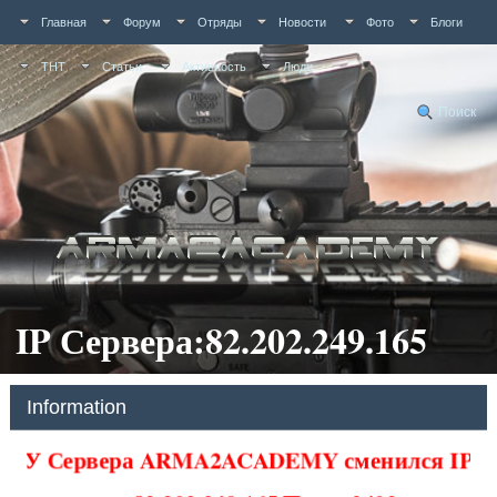
Главная
Форум
Отряды
Новости
Фото
Блоги
ТНТ
Статьи
Активность
Люди
Поиск
IP Сервера:82.202.249.165
Information
У Сервера ARMA2ACADEMY сменился IP